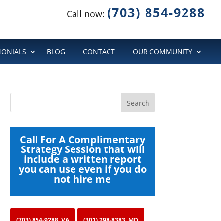
(703) 854-9288
Call now:
MONIALS
BLOG
CONTACT
OUR COMMUNITY
Call For A Complimentary
Strategy Session that will
include a written report
you can use even if you do
not hire me
(703) 854-9288, VA
(301) 298-8383, MD