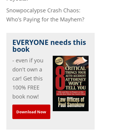
Snowpocalypse Crash Chaos:
Who’s Paying for the Mayhem?
EVERYONE needs this
book
- even if you
don't own a
car! Get this
100% FREE
book now!
Download Now