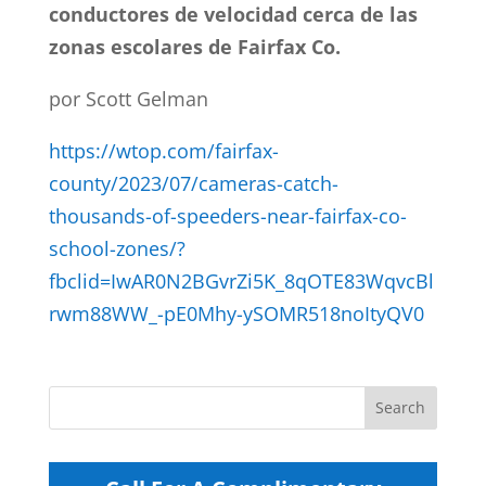
conductores de velocidad cerca de las
zonas escolares de Fairfax Co.
por Scott Gelman
https://wtop.com/fairfax-
county/2023/07/cameras-catch-
thousands-of-speeders-near-fairfax-co-
school-zones/?
fbclid=IwAR0N2BGvrZi5K_8qOTE83WqvcBl
rwm88WW_-pE0Mhy-ySOMR518noItyQV0