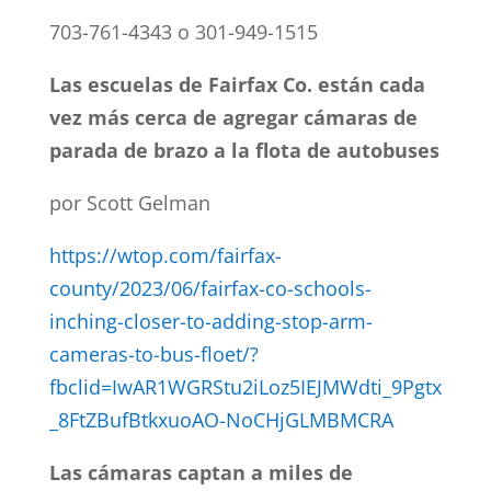
703-761-4343 o 301-949-1515
Las escuelas de Fairfax Co. est
á
n cada
vez m
á
s cerca de agregar c
á
maras de
parada de brazo a la flota de autobuses
por Scott Gelman
https://wtop.com/fairfax-
county/2023/06/fairfax-co-schools-
inching-closer-to-adding-stop-arm-
cameras-to-bus-floet/?
fbclid=IwAR1WGRStu2iLoz5IEJMWdti_9Pgtx
_8FtZBufBtkxuoAO-NoCHjGLMBMCRA
Las c
á
maras captan a miles de