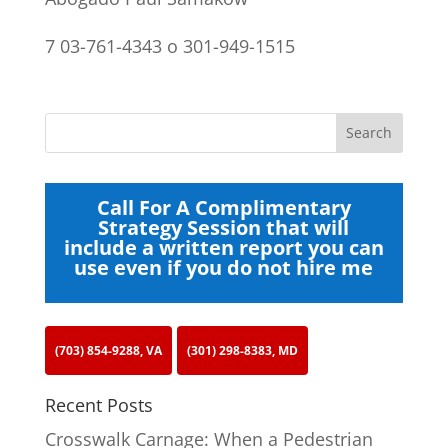
7 03-761-4343 o 301-949-1515
Call For A Complimentary
Strategy Session that will
include a written report you can
use even if you do not hire me
(703) 854-9288, VA
(301) 298-8383, MD
Recent Posts
Crosswalk Carnage: When a Pedestrian