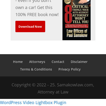
- even if you don't
own a car! Get this
100% FREE book now!
Download Now
Home
Attorneys
Contact
Disclaimer
Terms & Conditions
Privacy Policy
Copyright © 2022 - 25. Samakowlaw.com,
Attorney at Law
WordPress Video Lightbox Plugin